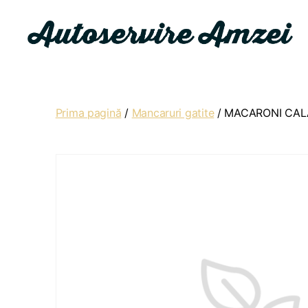
Autoservire
Amzei
Prima pagină
/
Mancaruri gatite
/ MACARONI CAL