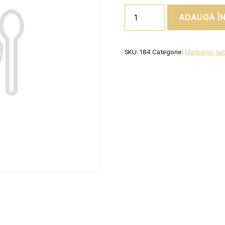
Cantitate
ADAUGĂ Î
MACARONI
CALABRESE
SKU:
184
Categorie:
Mancaruri gat