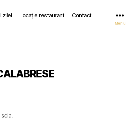
 zilei
Locație restaurant
Contact
Meniu
CALABRESE
 soia.