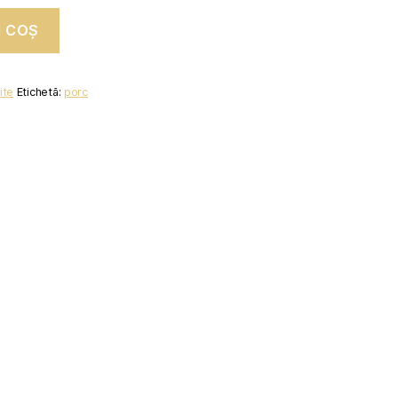
N COȘ
ite
Etichetă:
porc