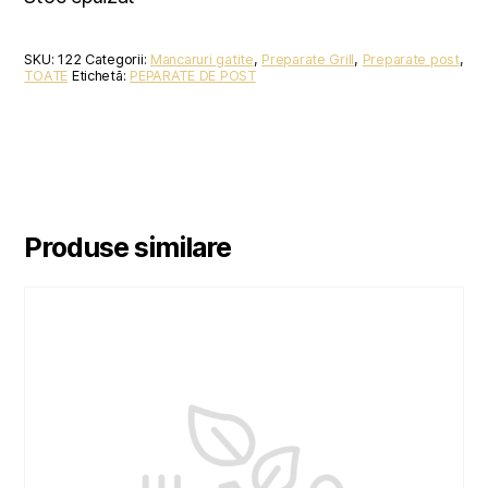
SKU:
122
Categorii:
Mancaruri gatite
,
Preparate Grill
,
Preparate post
,
TOATE
Etichetă:
PEPARATE DE POST
Produse similare