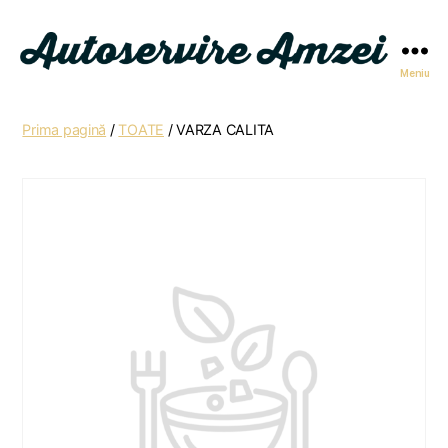
Meniu
Autoservire
Amzei
Prima pagină
/
TOATE
/ VARZA CALITA