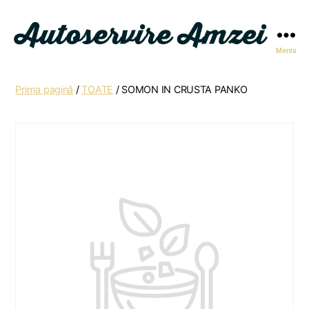
Meniu
Autoservire
Amzei
Prima pagină
/
TOATE
/ SOMON IN CRUSTA PANKO