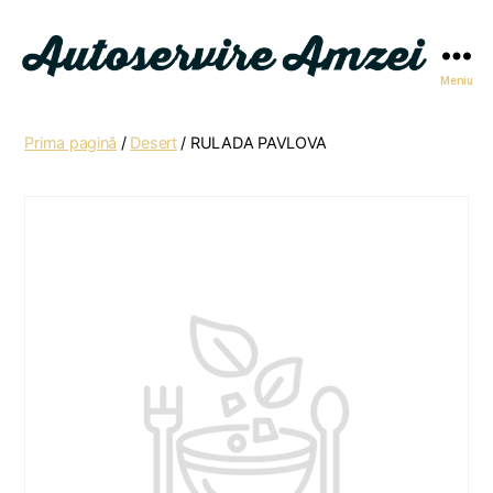
Meniu
Autoservire
Amzei
Prima pagină
/
Desert
/ RULADA PAVLOVA