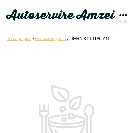
Meniu
Autoservire
Amzei
Prima pagină
/
Mancaruri gatite
/ LIMBA STIL ITALIAN