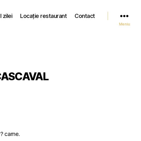
 zilei
Locație restaurant
Contact
Meniu
CASCAVAL
r? carne.