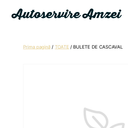
Autoservire
Amzei
Prima pagină
/
TOATE
/ BULETE DE CASCAVAL