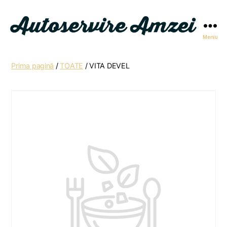
Meniu
Autoservire
Amzei
Prima pagină
/
TOATE
/ VITA DEVEL