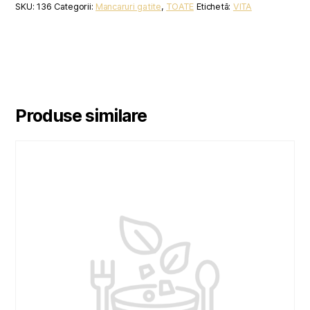
SKU:
136
Categorii:
Mancaruri gatite
,
TOATE
Etichetă:
VITA
Produse similare