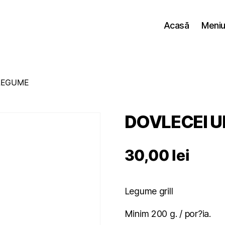
Acasă
Meniul
 LEGUME
DOVLECEI U
30,00
lei
Legume grill
Minim 200 g. / por?ia.