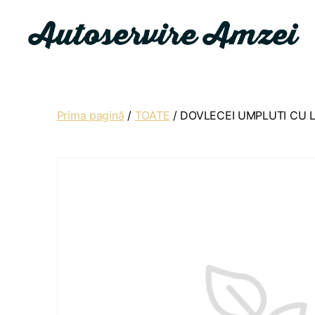
Autoservire
Amzei
Prima pagină
/
TOATE
/ DOVLECEI UMPLUTI CU