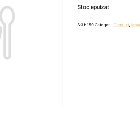
Stoc epuizat
SKU:
159
Categorii:
Garnituri
,
Manc