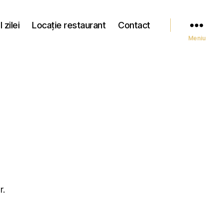
 zilei
Locație restaurant
Contact
Meniu
r.