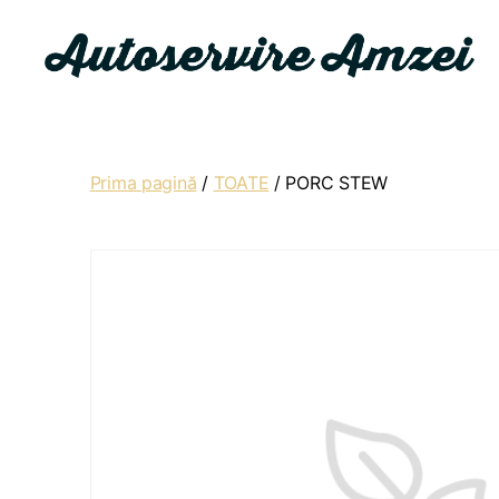
Autoservire
Amzei
Prima pagină
/
TOATE
/ PORC STEW