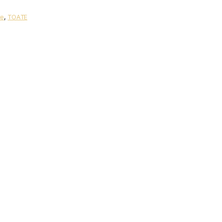
te
,
TOATE