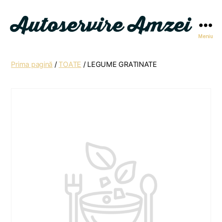
Meniu
Autoservire
Amzei
Prima pagină
/
TOATE
/ LEGUME GRATINATE