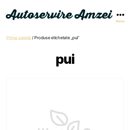
Meniu
Autoservire
Amzei
Prima pagină
/ Produse etichetate „pui”
pui